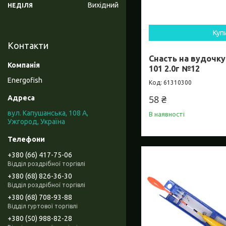
Вихідний
НЕДІЛЯ
Куп
Контакти
Снасть на вудочку
101 2.0г №12
Energofish
61310300
58 ₴
вул. Капушанська, 108 А,
В наявності
Ужгород, Україна
+380 (66) 417-75-06
Відділ роздрібної торгівлі
+380 (68) 826-36-30
Відділ роздрібної торгівлі
+380 (68) 708-93-88
Відділ гуртової торгівлі
+380 (50) 988-82-28