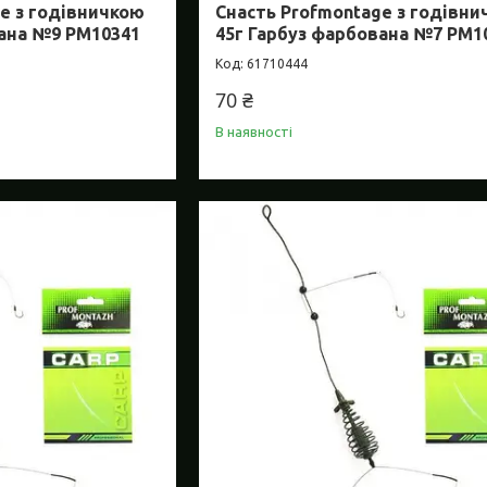
e з годівничкою
Снасть Profmontage з годівн
вана №9 PM10341
45г Гарбуз фарбована №7 PM1
61710444
70 ₴
В наявності