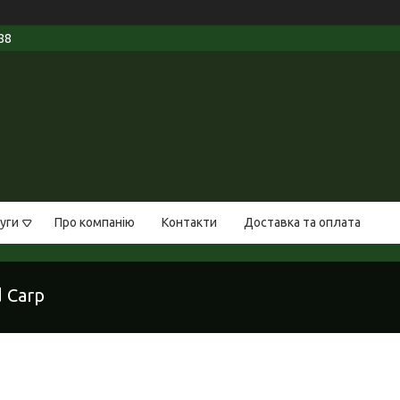
88
уги
Про компанію
Контакти
Доставка та оплата
 Carp