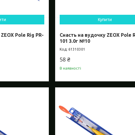
ити
Купити
 ZEOX Pole Rig PR-
Снасть на вудочку ZEOX Pole R
101 3.0г №10
61310301
58 ₴
В наявності