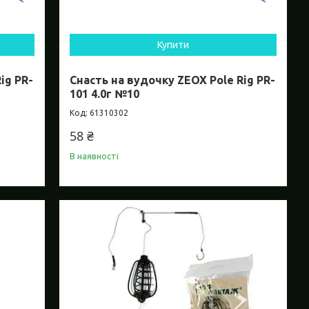
Купити
ig PR-
Снасть на вудочку ZEOX Pole Rig PR-
101 4.0г №10
61310302
58 ₴
В наявності