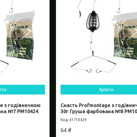
ити
Купити
e з годівничкою
Снасть Profmontage з годівн
ана №7 PM10424
30г Груша фарбована №8 PM1
61710429
64 ₴