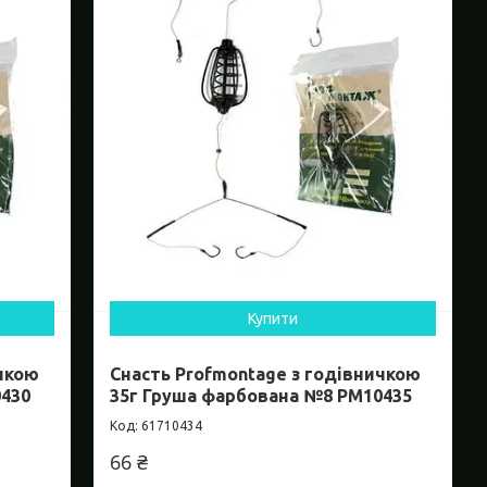
Купити
ичкою
Снасть Profmontage з годівничкою
0430
35г Груша фарбована №8 PM10435
61710434
66 ₴