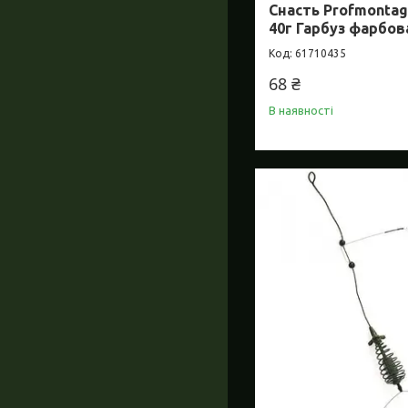
Снасть Profmontag
40г Гарбуз фарбо
61710435
68 ₴
В наявності