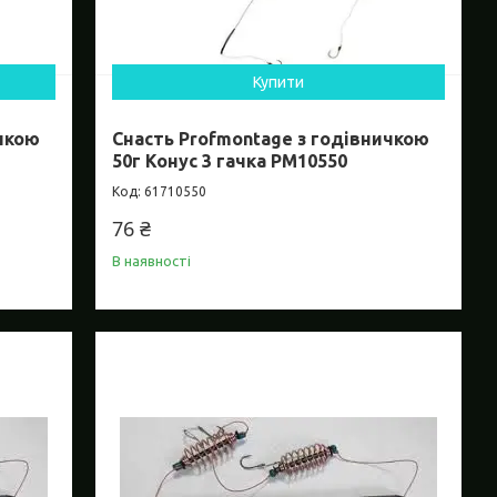
Купити
ичкою
Снасть Profmontage з годівничкою
50г Конус 3 гачка PM10550
61710550
76 ₴
В наявності