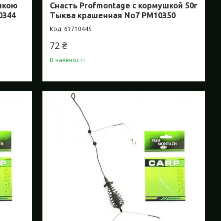
ичкою
Снасть Profmontage с кормушкой 50г
0344
Тыква крашенная No7 PM10350
61710445
72 ₴
В наявності