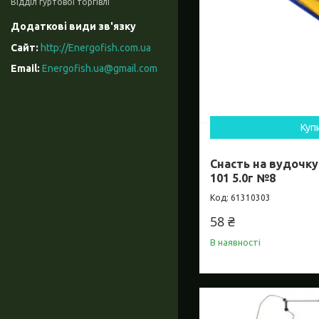
Відділ гуртової торгівлі
http://Energofish.com.ua
Energofish.ua@gmail.com
Куп
Снасть на вудочку
101 5.0г №8
61310303
58 ₴
В наявності