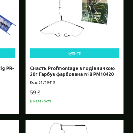
Купити
ig PR-
Снасть Profmontage з годівничкою
20г Гарбуз фарбована №8 PM10420
61710419
59 ₴
В наявності