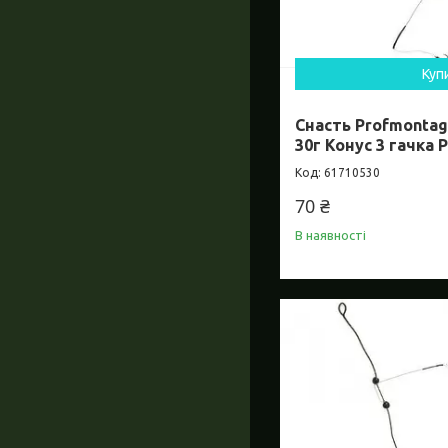
Куп
Снасть Profmontag
30г Конус 3 гачка 
61710530
70 ₴
В наявності