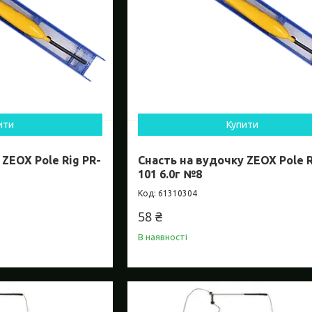
ити
Купити
 ZEOX Pole Rig PR-
Снасть на вудочку ZEOX Pole R
101 6.0г №8
61310304
58 ₴
В наявності