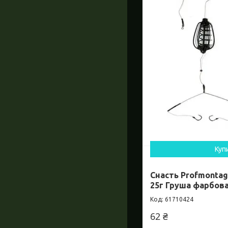
Куп
Снасть Profmontag
25г Груша фарбов
61710424
62 ₴