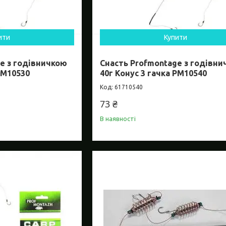
ити
Купити
e з годівничкою
Снасть Profmontage з годівн
PM10530
40г Конус 3 гачка PM10540
61710540
73 ₴
В наявності