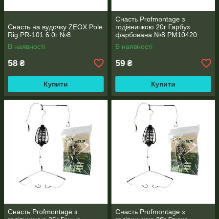
Снасть Profmontage з
Снасть на вудочку ZEOX Pole
годівничкою 20г Гарбуз
Rig PR-101 6.0г №8
фарбована №8 PM10420
В наявності
В наявності
58
59
₴
₴
Купити
Купити
Снасть Profmontage з
Снасть Profmontage з