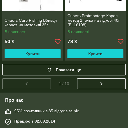
Снасть Profmontage Короп-
Снасть Carp Fishing Вбивця
метод 2 гачка на лідкорі 40г
карася на мотовилі 35г
(EL16108)
В наявності
В наявності
50
78
₴
₴
Купити
Купити
Показати ще
1
/ 10
Про нас
95% позитивних з 85 відгуків за рік
Працює з 02.09.2014