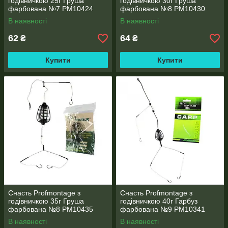
годівничкою 25г Груша
годівничкою 30г Груша
фарбована №7 PM10424
фарбована №8 PM10430
В наявності
В наявності
62
64
₴
₴
Купити
Купити
Снасть Profmontage з
Снасть Profmontage з
годівничкою 35г Груша
годівничкою 40г Гарбуз
фарбована №8 PM10435
фарбована №9 PM10341
В наявності
В наявності