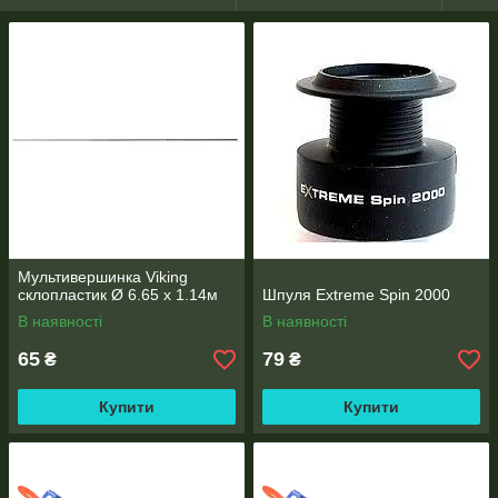
Мультивершинка Viking
склопластик Ø 6.65 х 1.14м
Шпуля Extreme Spin 2000
В наявності
В наявності
65
79
₴
₴
Купити
Купити