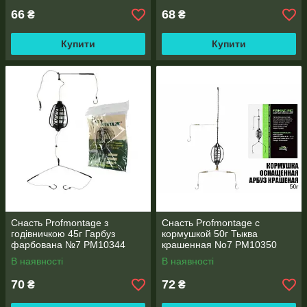
66
68
₴
₴
Купити
Купити
Снасть Profmontage з
Снасть Profmontage с
годівничкою 45г Гарбуз
кормушкой 50г Тыква
фарбована №7 PM10344
крашенная No7 PM10350
В наявності
В наявності
70
72
₴
₴