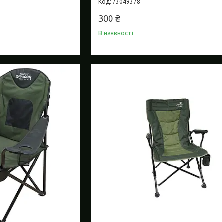
73049378
300 ₴
В наявності