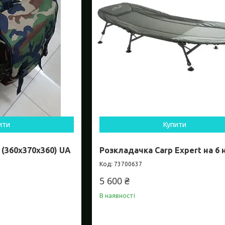
ити
Купити
 (360х370х360) UA
Розкладачка Carp Expert на 6 
73700637
5 600 ₴
В наявності