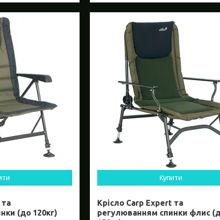
ити
Купити
 та
Крісло Carp Expert та
ки (до 120кг)
регулюванням спинки флис (