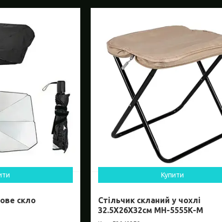
ити
Купити
ове скло
Стільчик скланий у чохлі
32.5X26X32см MH-5555K-M