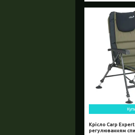
Куп
Крісло Carp Expert
регулюванням спин