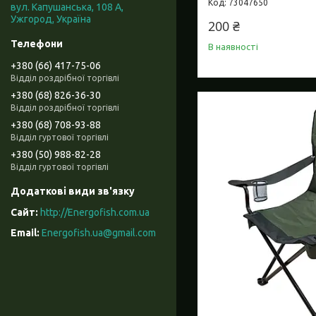
73047650
вул. Капушанська, 108 А,
Ужгород, Україна
200 ₴
В наявності
+380 (66) 417-75-06
Відділ роздрібної торгівлі
+380 (68) 826-36-30
Відділ роздрібної торгівлі
+380 (68) 708-93-88
Відділ гуртової торгівлі
+380 (50) 988-82-28
Відділ гуртової торгівлі
http://Energofish.com.ua
Energofish.ua@gmail.com