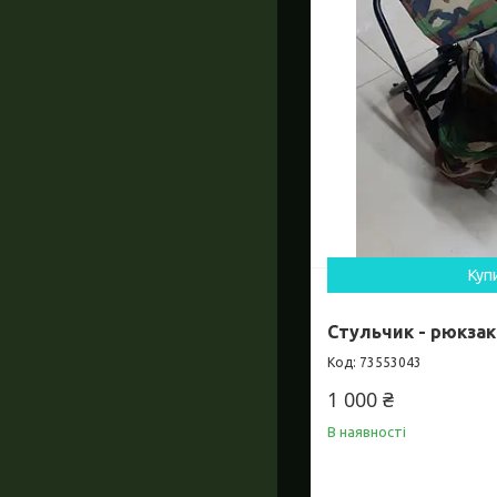
Куп
Стульчик - рюкзак
73553043
1 000 ₴
В наявності