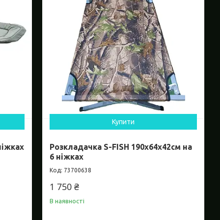
Купити
ніжках
Розкладачка S-FISH 190х64х42см на
6 ніжках
73700638
1 750 ₴
В наявності