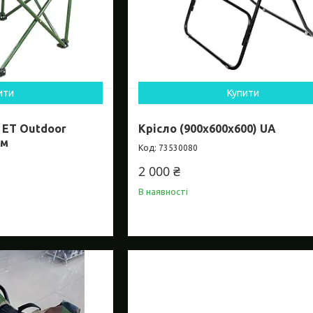
ити
Купити
t ET Outdoor
Крісло (900х600х600) UA
см
73530080
2 000 ₴
В наявності