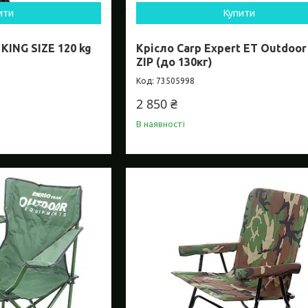
ити
Купити
KING SIZE 120 kg
Крісло Carp Expert ET Outdoor
ZIP (до 130кг)
73505998
2 850 ₴
В наявності