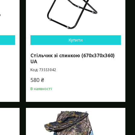
Купити
Стільчик зі спинкою (670х370х360)
UA
73553042
580 ₴
В наявності