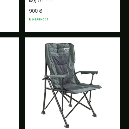
73505008
900 ₴
В наявності