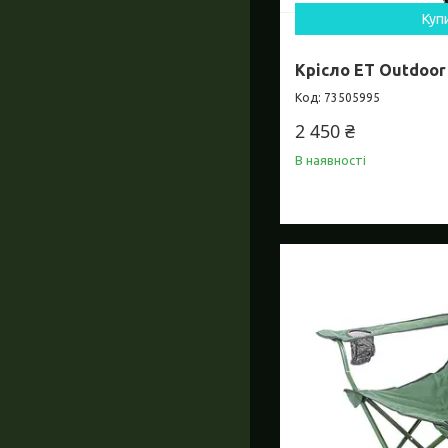
Куп
Крісло ET Outdoor 
73505995
2 450 ₴
В наявності