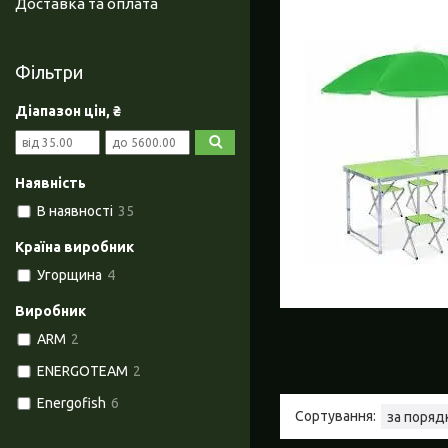
Доставка та оплата
Фільтри
Діапазон цін, ₴
Наявність
В наявності
35
Країна виробник
Угорщина
4
Виробник
ARM
2
ENERGOTEAM
2
Energofish
6