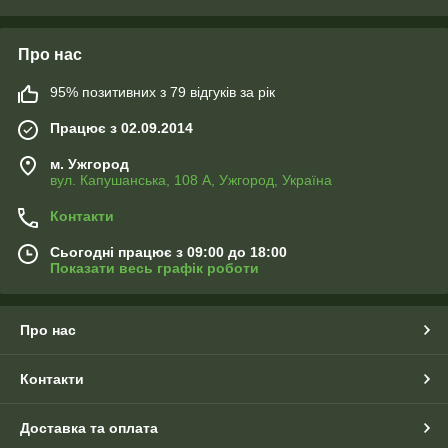
конопли, кукуруза и др.) Вы можете привлечь
рыбу в необходимое место для ловли.
Интернет-магазин товаров для
Про нас
рыбалки ENERGOFISH предлагает рыболовные
кормушки высшего качество по доступным
95% позитивних з 79 відгуків за рік
ценам от мировых производителей, таких как:
Mad Karp, ENERGOTEAM, Carp Diem, Carp
Працює з 02.09.2014
Expert.
м. Ужгород
вул. Капушанська, 108 А, Ужгород, Україна
Контакти
Сьогодні працює з 09:00 до 18:00
Показати весь графік роботи
Про нас
Контакти
Доставка та оплата