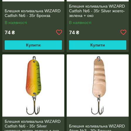
Блешня коливальна WIZARD
Блешня коливальна WIZARD
Catfish №6 - 35г Silver жовто-
Catfish №6 - 35г Бронза
зелена + око
В наявності
В наявності
74
74
₴
₴
Купити
Купити
Блешня коливальна WIZARD
Catfish №6 - 35г Silver
Блешня коливальна WIZARD
червоно-жовто-зелена + око
Atom №3 - 30г Бронза