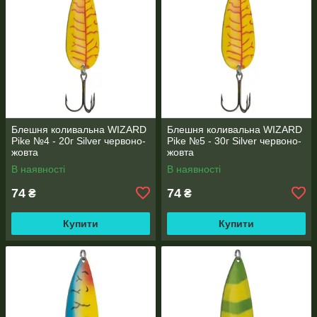
Блешня коливальна WIZARD
Блешня коливальна WIZARD
Pike №4 - 20г Silver червоно-
Pike №5 - 30г Silver червоно-
жовта
жовта
В наявності
В наявності
74
74
₴
₴
Купити
Купити