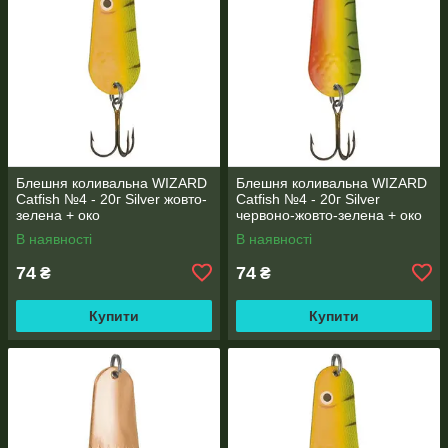
Блешня коливальна WIZARD
Блешня коливальна WIZARD
Catfish №4 - 20г Silver жовто-
Catfish №4 - 20г Silver
зелена + око
червоно-жовто-зелена + око
В наявності
В наявності
74
74
₴
₴
Купити
Купити