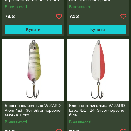
В наявності
В наявності
74
74
₴
₴
Купити
Купити
Блешня коливальна WIZARD
Блешня коливальна WIZARD
Atom №3 - 30г Silver червоно-
Esox №1 - 24г Silver червоно-
зелена + око
біла
В наявності
В наявності