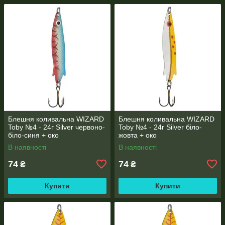
Блешня коливальна WIZARD
Блешня коливальна WIZARD
Toby №4 - 24г Silver червоно-
Toby №4 - 24г Silver біло-
біло-синя + око
жовта + око
В наявності
В наявності
74
74
₴
₴
Купити
Купити