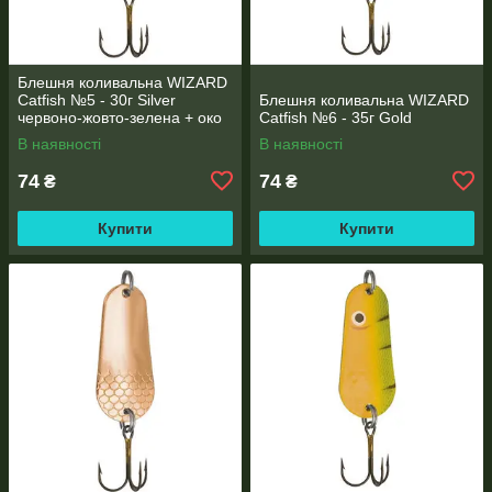
Блешня коливальна WIZARD
Catfish №5 - 30г Silver
Блешня коливальна WIZARD
червоно-жовто-зелена + око
Catfish №6 - 35г Gold
В наявності
В наявності
74
74
₴
₴
Купити
Купити