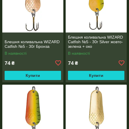
Блешня коливальна WIZARD
Блешня коливальна WIZARD
Catfish №5 - 30г Silver жовто-
Catfish №5 - 30г Бронза
зелена + око
В наявності
В наявності
74
74
₴
₴
Купити
Купити