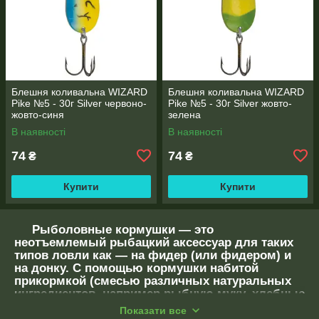
Блешня коливальна WIZARD
Блешня коливальна WIZARD
Pike №5 - 30г Silver червоно-
Pike №5 - 30г Silver жовто-
жовто-синя
зелена
В наявності
В наявності
74
74
₴
₴
Купити
Купити
Рыболовные кормушки ― это
неотъемлемый рыбацкий аксессуар для таких
типов ловли как ― на фидер (или фидером) и
на донку. С помощью кормушки набитой
прикормкой (смесью различных натуральных
ингредиентов, например рыбную муку, хлебные
крошки, ванильный сахар,семена или масло
Показати все