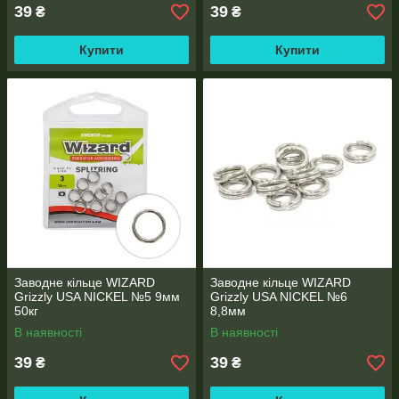
39
39
₴
₴
Купити
Купити
Заводне кільце WIZARD
Заводне кільце WIZARD
Grizzly USA NICKEL №5 9мм
Grizzly USA NICKEL №6
50кг
8,8мм
В наявності
В наявності
39
39
₴
₴