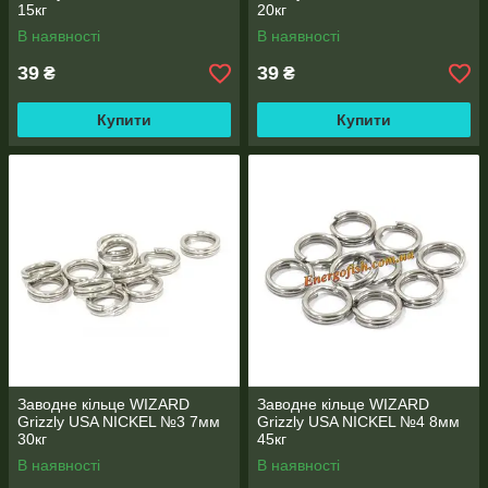
15кг
20кг
В наявності
В наявності
39
39
₴
₴
Купити
Купити
Заводне кільце WIZARD
Заводне кільце WIZARD
Grizzly USA NICKEL №3 7мм
Grizzly USA NICKEL №4 8мм
30кг
45кг
В наявності
В наявності