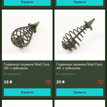
Купити
Купити
Годівниця пружина Mad Carp
Годівниця пружина Mad Carp
30г з трійником
40г з трійником
В наявності
В наявності
18
20
₴
₴
Купити
Купити