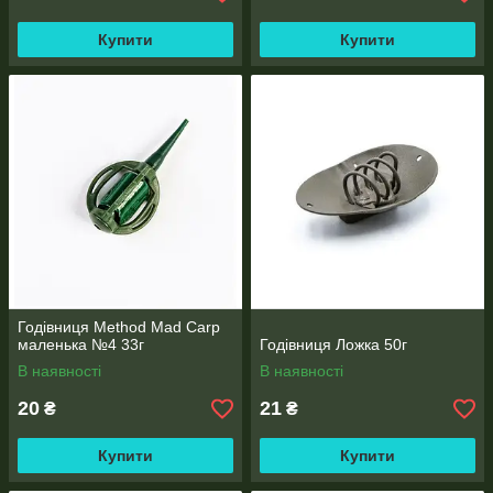
Купити
Купити
Годівниця Method Mad Carp
маленька №4 33г
Годівниця Ложка 50г
В наявності
В наявності
20
21
₴
₴
Купити
Купити