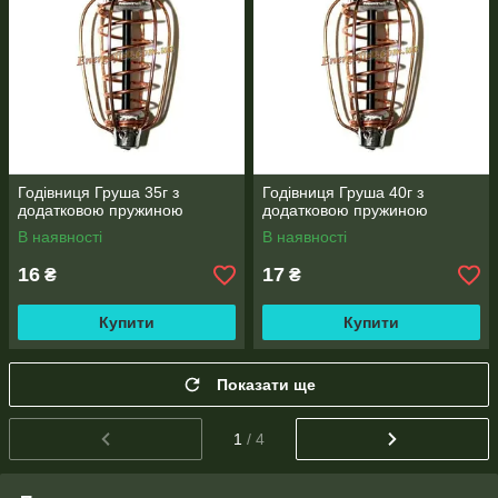
Годівниця Груша 35г з
Годівниця Груша 40г з
додатковою пружиною
додатковою пружиною
В наявності
В наявності
16
17
₴
₴
Купити
Купити
Показати ще
1
/ 4