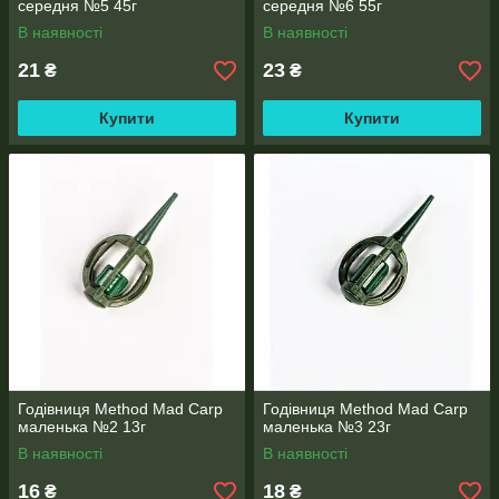
середня №5 45г
середня №6 55г
В наявності
В наявності
21
23
₴
₴
Купити
Купити
Годівниця Method Mad Carp
Годівниця Method Mad Carp
маленька №2 13г
маленька №3 23г
В наявності
В наявності
16
18
₴
₴