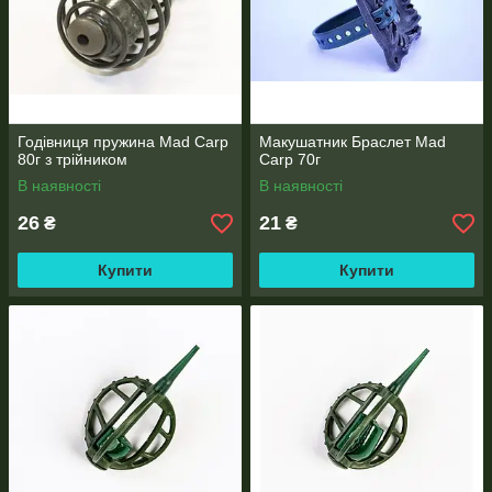
Годівниця пружина Mad Carp
Макушатник Браслет Mad
80г з трійником
Carp 70г
В наявності
В наявності
26
21
₴
₴
Купити
Купити