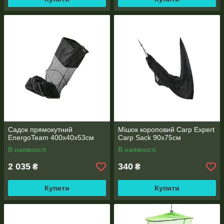
Садок прямокутний
Мішок короповий Carp Expert
EnergoTeam 400x40x53см
Carp Sack 90x75см
В наявності
В наявності
2 035
340
₴
₴
Купити
Купити