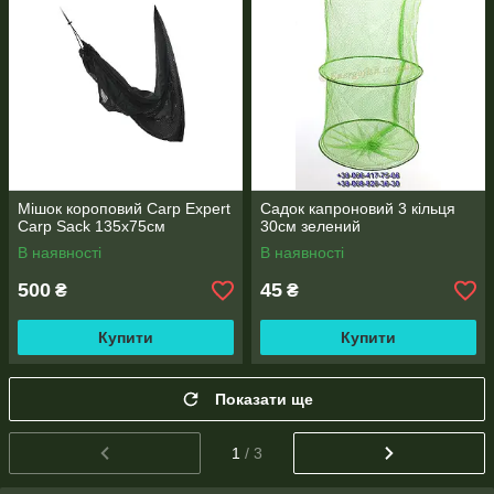
Мішок короповий Carp Expert
Садок капроновий 3 кільця
Carp Sack 135x75см
30см зелений
В наявності
В наявності
500
45
₴
₴
Купити
Купити
Показати ще
1
/ 3