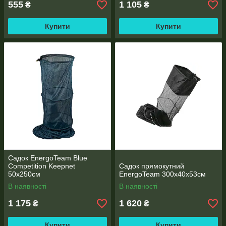
555
1 105
₴
₴
Купити
Купити
Садок EnergoTeam Blue
Competition Keepnet
Садок прямокутний
50х250cм
EnergoTeam 300x40x53см
В наявності
В наявності
1 175
1 620
₴
₴
Купити
Купити