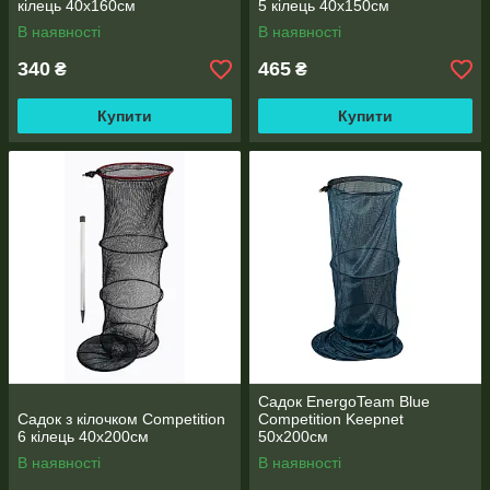
кілець 40х160см
5 кілець 40х150см
В наявності
В наявності
340
465
₴
₴
Купити
Купити
Садок EnergoTeam Blue
Садок з кілочком Competition
Competition Keepnet
6 кілець 40х200см
50х200cм
В наявності
В наявності