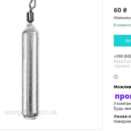
60 ₴
Мінімальн
В наявнос
Ку
+380 (66
Відділ р
торгівлі
У компан
будь-яки
повернен