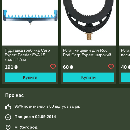
Підставка гребінка Carp
Рогач кінцевий для Rod
Рога
Expert Feeder EVA 15
Pod Carp Expert широкий
поси
хвиль 47см
191
60
40
₴
₴
Купити
Купити
Про нас
95% позитивних з 80 відгуків за рік
Працює з 02.09.2014
м. Ужгород