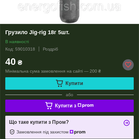
Грузило Jig-rig 18г 5шт.
В наявності
Код: 59010318
Роздріб
40
₴
Мінімальна сума замовлення на сайті — 200 ₴
Купити
або
Купити з
Що таке купити з Пром?
Замовлення під захистом