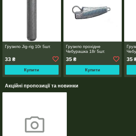
Грузило Jig-rig 10г 5шт.
Грузило прохідне
Груз
Чебурашка 18г 5шт.
Чебу
33
35
35
₴
₴
Купити
Купити
Акційні пропозиції та новинки