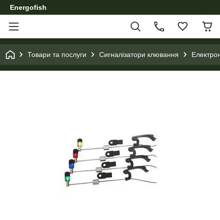
Energofish
Товари та послуги
Сигналізатори клювання
Електрон