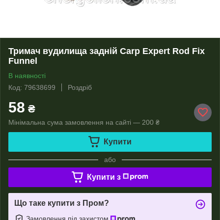
Тримач вудилища задній Carp Expert Rod Fix
Funnel
В наявності
Код: 79638699
Роздріб
58
₴
Мінімальна сума замовлення на сайті — 200 ₴
Купити
або
Купити з
Що таке купити з Пром?
Замовлення під захистом