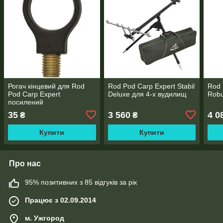
Рогач кінцевий для Rod
Rod Pod Carp Expert Stabil
Rod 
Pod Carp Expert
Deluxe для 4-х вудилищ
Robu
посилений
35
3 560
4 0
₴
₴
Купити
Купити
Про нас
95% позитивних з 85 відгуків за рік
Працює з 02.09.2014
м. Ужгород