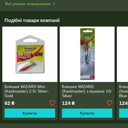
Всі умови повернення
Подібні товари компанії
Блешня WIZARD Mini
Блешня WIZARD
Бле
(Kastmaster) 2.5г Silver-
(Kastmaster) з мушкою 10г
(Kas
Gold
Silver
Blue
62
124
124
₴
₴
Купити
Купити