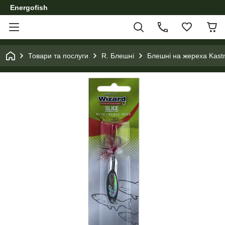
Energofish
Товари та послуги
R. Блешні
Блешні на жереха Kast