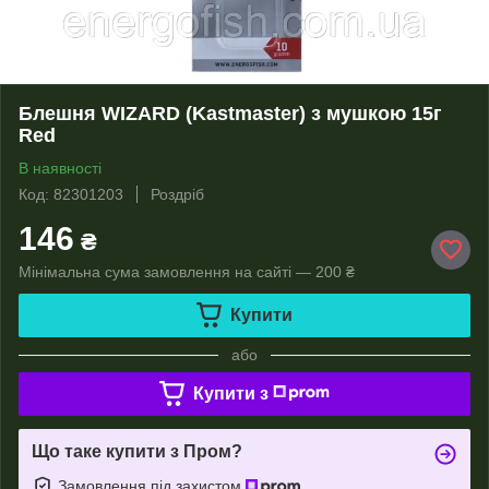
Блешня WIZARD (Kastmaster) з мушкою 15г
Red
В наявності
Код: 82301203
Роздріб
146
₴
Мінімальна сума замовлення на сайті — 200 ₴
Купити
або
Купити з
Що таке купити з Пром?
Замовлення під захистом