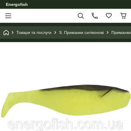
Energofish
Товари та послуги
S. Приманки силіконові
Приманки 