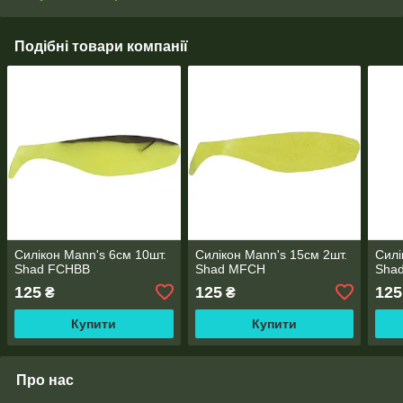
Подібні товари компанії
Силікон Mann's 6см 10шт.
Силікон Mann's 15см 2шт.
Силі
Shad FCHBB
Shad MFCH
Sha
125
125
125
₴
₴
Купити
Купити
Про нас