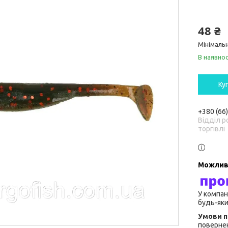
48 ₴
Мінімальн
В наявнос
Ку
+380 (66
Відділ р
торгівлі
У компан
будь-яки
повернен