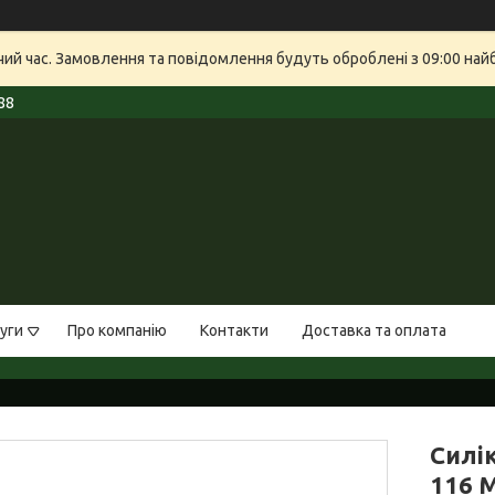
очий час. Замовлення та повідомлення будуть оброблені з 09:00 най
88
уги
Про компанію
Контакти
Доставка та оплата
Силік
116 