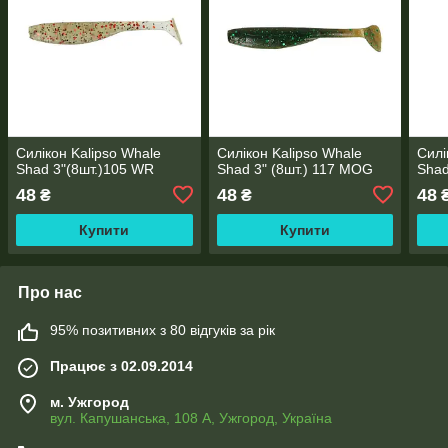
Силікон Kalipso Whale
Силікон Kalipso Whale
Силі
Shad 3"(8шт.)105 WR
Shad 3" (8шт.) 117 MOG
Shad
48
48
48
₴
₴
Купити
Купити
Про нас
95% позитивних з 80 відгуків за рік
Працює з 02.09.2014
м. Ужгород
вул. Капушанська, 108 А, Ужгород, Україна