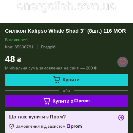
Силікон Kalipso Whale Shad 3" (8шт.) 116 MOR
В наявності
Код: 85606781
Роздріб
48
₴
Мінімальна сума замовлення на сайті — 200 ₴
Купити
або
Купити з
Що таке купити з Пром?
Замовлення під захистом