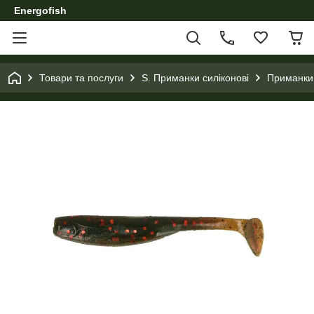
Energofish
Товари та послуги
S. Приманки силіконові
Приманки с