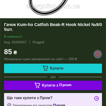
Гачок Kum-ho Catfish Beak-R Hook Nickel №9/0
5шт.
В наявності
Код: 41040007
Роздріб
85
₴
Мінімальна сума замовлення на сайті — 200 ₴
Купити
або
Купити з
Що таке купити з Пром?
Замовлення під захистом