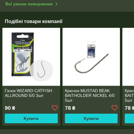
Всі умови повернення
Подібні товари компанії
Гачок WIZARD CATFISH
Крючок MUSTAD BEAK
Крю
ALLROUND 5/0 3шт
BAITHOLDER NICKEL 4/0
BAI
5шт
5шт
90
78
78
₴
₴
Купити
Купити