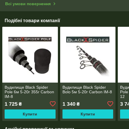
Всі умови повернення
Подібні товари компанії
Вудилище Black Spider
Вудилище Black Spider
Вуди
Pole 6м 5-20г 355г Carbon
Bolo 5м 5-20г Carbon IM-8
Pole
IM-8
12
1 725
1 340
3 7
₴
₴
Купити
Купити