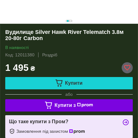
Вудилище Silver Hawk River Telematch 3.8м
20-80г Carbon
В наявності
Код: 12011380
Роздріб
1 495
₴
Купити
або
Купити з
Що таке купити з Пром?
Замовлення під захистом