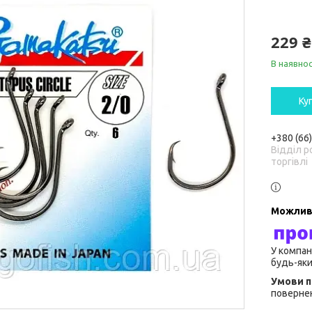
229 ₴
В наявнос
Ку
+380 (66
Відділ р
торгівлі
У компан
будь-яки
повернен