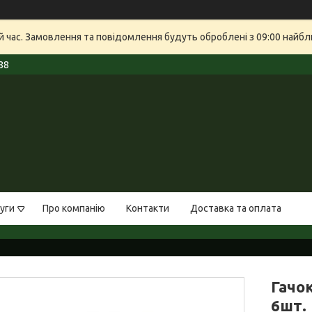
й час. Замовлення та повідомлення будуть оброблені з 09:00 найбли
88
уги
Про компанію
Контакти
Доставка та оплата
Гачок
6шт.