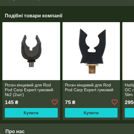
Подібні товари компанії
Рогач кінцевий для Rod
Рогач кінцевий для Rod
Набі
Pod Carp Expert гумовий
Pod Carp Expert гумовий
GC л
№2 (2шт.)
Slim
145
75
295
₴
₴
Купити
Купити
Про нас