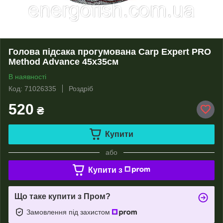
Голова підсака прогумована Carp Expert PRO
Method Advance 45х35см
В наявності
Код: 71026335
Роздріб
520
₴
Купити
або
Купити з
Що таке купити з Пром?
Замовлення під захистом