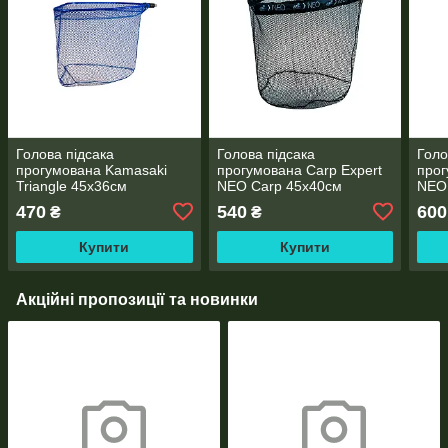
Голова підсака
Голова підсака
Голо
прогумована Kamasaki
прогумована Carp Expert
прог
Triangle 45х36см
NEO Carp 45х40см
NEO
470
540
600
₴
₴
Купити
Купити
Акційні пропозиції та новинки