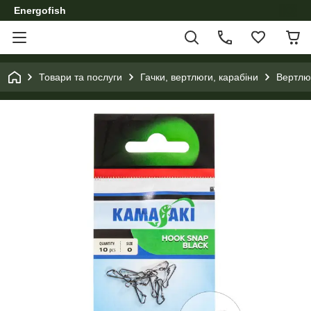
Energofish
Товари та послуги
Гачки, вертлюги, карабіни
Вертлюг