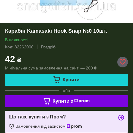
Карабін Kamasaki Hook Snap №0 10шт.
В наявності
Код: 82262000
Роздріб
42
₴
Мінімальна сума замовлення на сайті — 200 ₴
Купити
або
Купити з
Що таке купити з Пром?
Замовлення під захистом