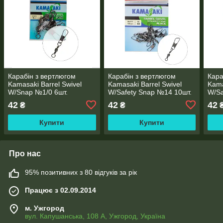
Карабін з вертлюгом
Карабін з вертлюгом
Кара
Kamasaki Barrel Swivel
Kamasaki Barrel Swivel
Kama
W/Snap №1/0 6шт.
W/Safety Snap №14 10шт.
W/Sa
42
42
42
₴
₴
Купити
Купити
Про нас
95% позитивних з 80 відгуків за рік
Працює з 02.09.2014
м. Ужгород
вул. Капушанська, 108 А, Ужгород, Україна