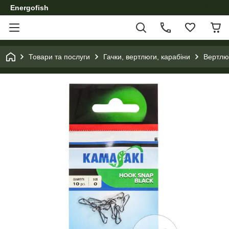
Energofish
Товари та послуги
Гачки, вертлюги, карабіни
Вертлюг