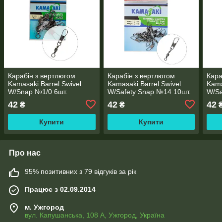
Карабін з вертлюгом
Карабін з вертлюгом
Кара
Kamasaki Barrel Swivel
Kamasaki Barrel Swivel
Kama
W/Snap №1/0 6шт.
W/Safety Snap №14 10шт.
W/Sa
42
42
42
₴
₴
Купити
Купити
Про нас
95% позитивних з 79 відгуків за рік
Працює з 02.09.2014
м. Ужгород
вул. Капушанська, 108 А, Ужгород, Україна