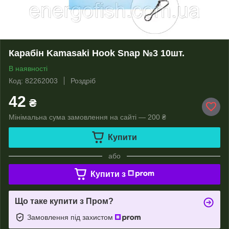
Карабін Kamasaki Hook Snap №3 10шт.
В наявності
Код: 82262003
Роздріб
42
₴
Мінімальна сума замовлення на сайті — 200 ₴
Купити
або
Купити з
Що таке купити з Пром?
Замовлення під захистом