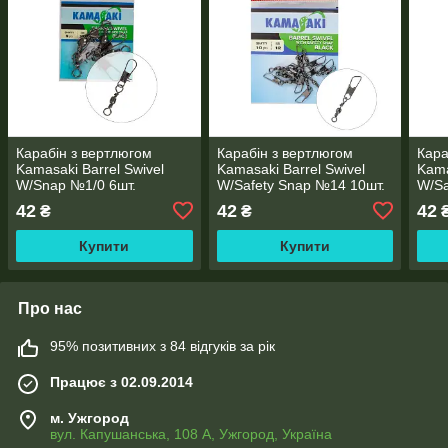
Карабін з вертлюгом
Карабін з вертлюгом
Кара
Kamasaki Barrel Swivel
Kamasaki Barrel Swivel
Kama
W/Snap №1/0 6шт.
W/Safety Snap №14 10шт.
W/Sa
42
42
42
₴
₴
Купити
Купити
Про нас
95% позитивних з 84 відгуків за рік
Працює з 02.09.2014
м. Ужгород
вул. Капушанська, 108 А, Ужгород, Україна