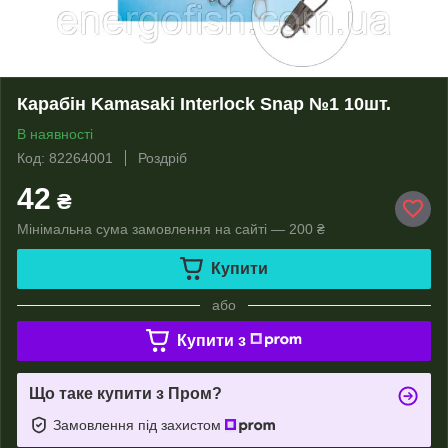
Карабін Kamasaki Interlock Snap №1 10шт.
В наявності
Код: 82264001
Роздріб
42
₴
Мінімальна сума замовлення на сайті — 200 ₴
Купити
або
Купити з
Що таке купити з Пром?
Замовлення під захистом