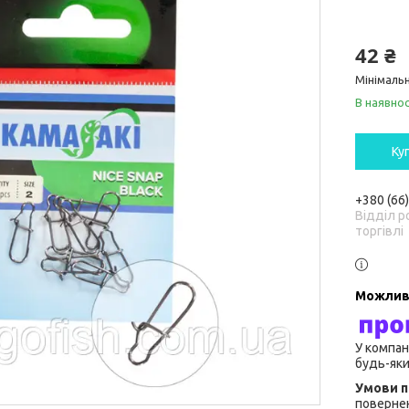
42 ₴
Мінімальн
В наявнос
Ку
+380 (66
Відділ р
торгівлі
У компан
будь-яки
повернен