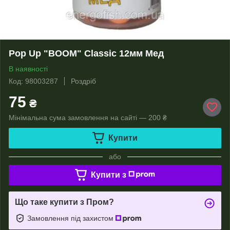
Pop Up "BOOM" Classic 12мм Мед
В наявності
Код: 98003287
Роздріб
75
₴
Мінімальна сума замовлення на сайті — 200 ₴
Купити
або
Купити з
Що таке купити з Пром?
Замовлення під захистом