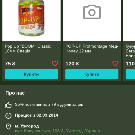
Pop Up "BOOM" Classic
POP-UP Profmontage Мед-
Куку
10мм Спеція
Honey 12 мм
Carp
Hone
15шт
75
120
110
₴
₴
Купити
Купити
Про нас
95% позитивних з 79 відгуків за рік
Працює з 02.09.2014
м. Ужгород
вул. Капушанська, 108 А, Ужгород, Україна