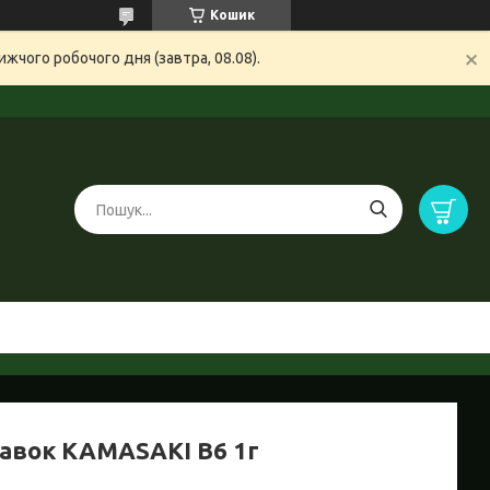
Кошик
жчого робочого дня (завтра, 08.08).
авок KAMASAKI B6 1г