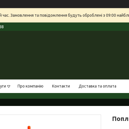
й час. Замовлення та повідомлення будуть оброблені з 09:00 найбли
88
уги
Про компанію
Контакти
Доставка та оплата
Попл