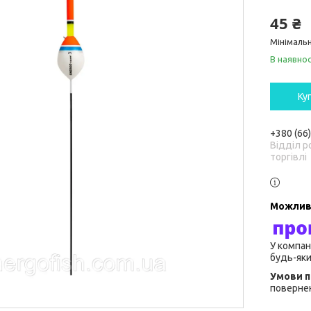
45 ₴
Мінімальн
В наявнос
Ку
+380 (66
Відділ р
торгівлі
У компан
будь-яки
повернен