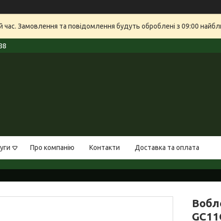
й час. Замовлення та повідомлення будуть оброблені з 09:00 найбли
88
уги
Про компанію
Контакти
Доставка та оплата
Вобле
GC11