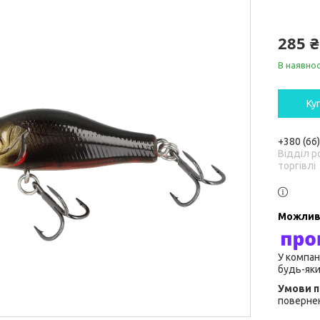
285 ₴
В наявнос
Ку
+380 (66
Відділ р
торгівлі
У компан
будь-яки
повернен