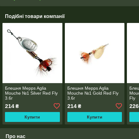
Подібні товари компанії
Блешня Mepps Aglia
Блешня Mepps Aglia
Блеш
Mouche №1 Silver Red Fly
Mouche №1 Gold Red Fly
Mou
3.6г
3.6г
Fly
214
214
226
₴
₴
Купити
Купити
Про нас