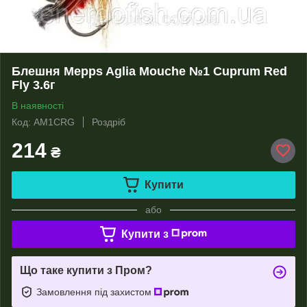
Блешня Mepps Aglia Mouche №1 Cuprum Red
Fly 3.6г
В наявності
Код: AM1CRG
Роздріб
214
₴
Купити
або
Купити з
Що таке купити з Пром?
Замовлення під захистом