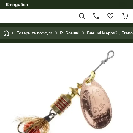
Energofish
Товари та послуги
R. Блешні
Блешні Mepps® , Franc