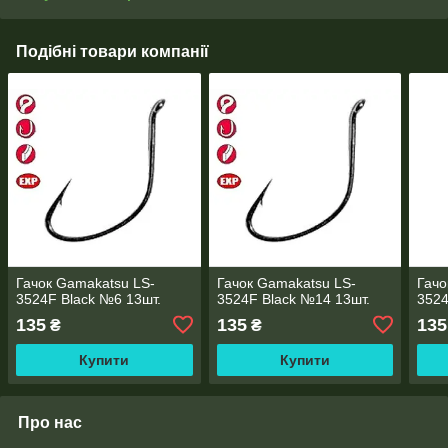
Подібні товари компанії
Гачок Gamakatsu LS-
Гачок Gamakatsu LS-
Гачо
3524F Black №6 13шт.
3524F Black №14 13шт.
3524
135
135
135
₴
₴
Купити
Купити
Про нас