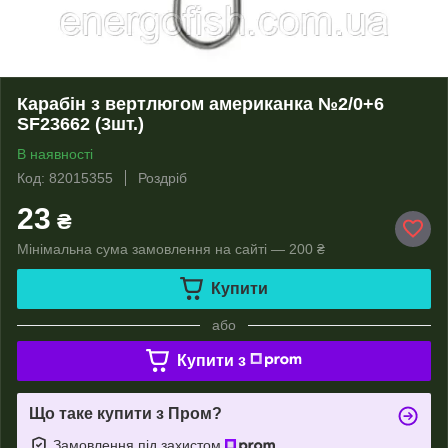
Карабін з вертлюгом американка №2/0+6
SF23662 (3шт.)
В наявності
Код: 82015355
Роздріб
23
₴
Мінімальна сума замовлення на сайті — 200 ₴
Купити
або
Купити з
Що таке купити з Пром?
Замовлення під захистом