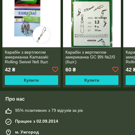
Карабін з вертлюгом
Карабін з вертлюгом
Кара
американка Kamasaki
американка GC BN №2/0
амер
Rolling Swivel №6 8шт.
(6шт.)
Roll
42
60
42
₴
₴
Купити
Купити
Про нас
95% позитивних з 79 відгуків за рік
Працює з 02.09.2014
м. Ужгород