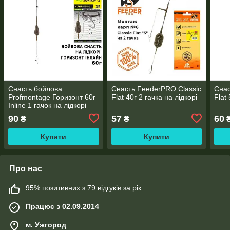
Снасть бойлова
Снасть FeederPRO Classic
Снас
Profmontage Горизонт 60г
Flat 40г 2 гачка на лідкорі
Flat
Inline 1 гачок на лідкорі
PB75060
90
57
60
₴
₴
Купити
Купити
Про нас
95% позитивних з 79 відгуків за рік
Працює з 02.09.2014
м. Ужгород