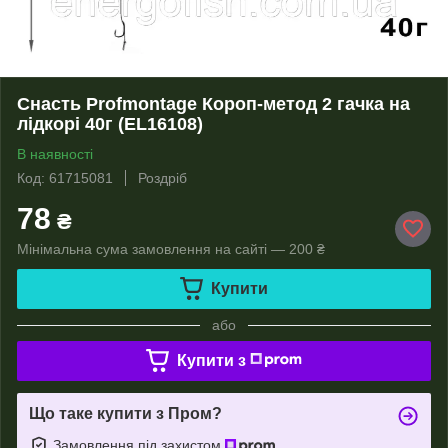
Снасть Profmontage Короп-метод 2 гачка на
лідкорі 40г (EL16108)
В наявності
Код: 61715081
Роздріб
78
₴
Мінімальна сума замовлення на сайті — 200 ₴
Купити
або
Купити з
Що таке купити з Пром?
Замовлення під захистом