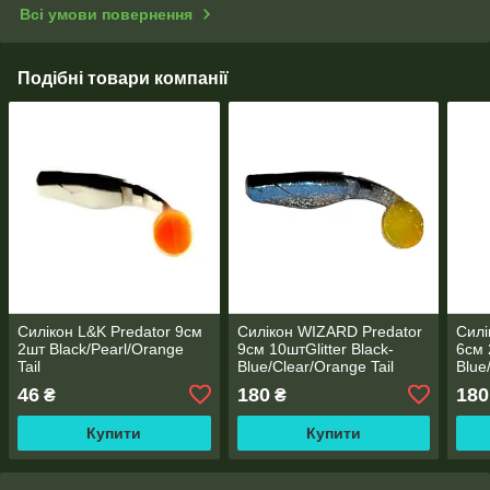
Всі умови повернення
Подібні товари компанії
Силікон L&K Predator 9см
Силікон WIZARD Predator
Силі
2шт Black/Pearl/Orange
9см 10штGlitter Black-
6см 
Tail
Blue/Clear/Orange Tail
Blue
46
180
180
₴
₴
Купити
Купити