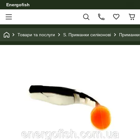
Energofish
Товари та послуги
S. Приманки силіконові
Приманки с