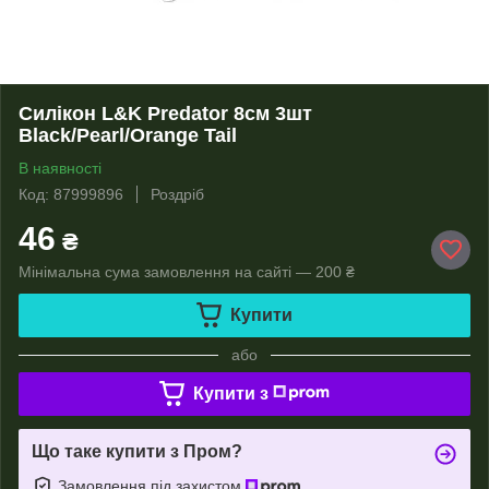
Силікон L&K Predator 8см 3шт
Black/Pearl/Orange Tail
В наявності
Код: 87999896
Роздріб
46
₴
Мінімальна сума замовлення на сайті — 200 ₴
Купити
або
Купити з
Що таке купити з Пром?
Замовлення під захистом