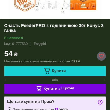
Снасть FeederPRO з годівничкою 30г Конус 3
гачка
В наявності
Код: 61777530
Роздріб
54
₴
Мінімальна сума замовлення на сайті — 200 ₴
Купити
або
Купити з
Що таке купити з Пром?
Замовлення під захистом