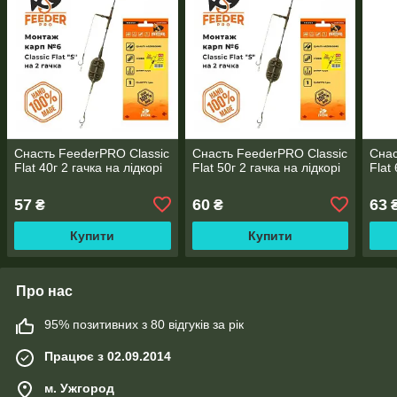
Снасть FeederPRO Classic
Снасть FeederPRO Classic
Снас
Flat 40г 2 гачка на лідкорі
Flat 50г 2 гачка на лідкорі
Flat
57
60
63
₴
₴
Купити
Купити
Про нас
95% позитивних з 80 відгуків за рік
Працює з 02.09.2014
м. Ужгород