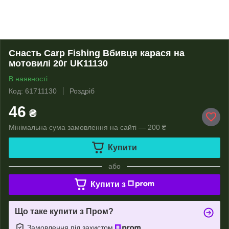
Снасть Carp Fishing Вбивця карася на
мотовилі 20г UK11130
В наявності
Код: 61711130
Роздріб
46
₴
Мінімальна сума замовлення на сайті — 200 ₴
Купити
або
Купити з
Що таке купити з Пром?
Замовлення під захистом