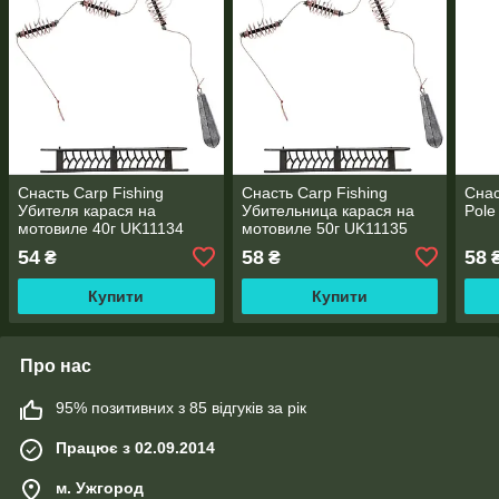
Снасть Carp Fishing
Снасть Carp Fishing
Снас
Убителя карася на
Убительница карася на
Pole
мотовиле 40г UK11134
мотовиле 50г UK11135
54
58
58
₴
₴
Купити
Купити
Про нас
95% позитивних з 85 відгуків за рік
Працює з 02.09.2014
м. Ужгород