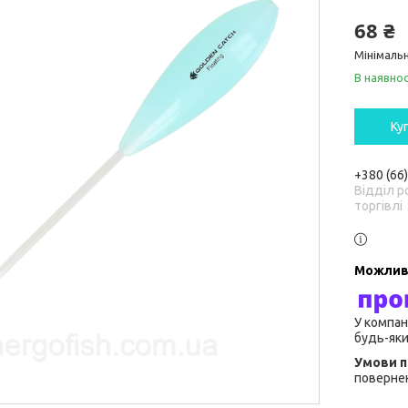
68 ₴
Мінімальн
В наявнос
Ку
+380 (66
Відділ р
торгівлі
У компан
будь-яки
повернен