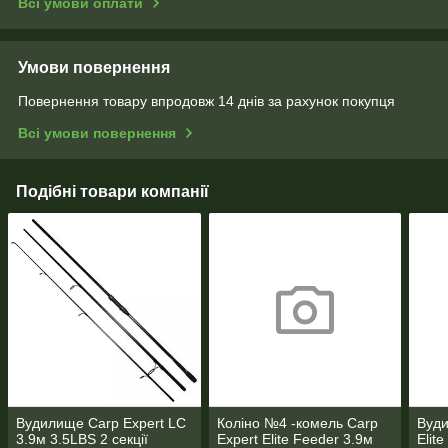
Всі умови оплати
Умови повернення
Повернення товару впродовж 14 днів за рахунок покупця
Всі умови повернення
Подібні товари компанії
Вудилище Carp Expert LC
Коліно №4 -комель Carp
Вуди
3.9м 3.5LBS 2 секції
Expert Elite Feeder 3.9м
Elit