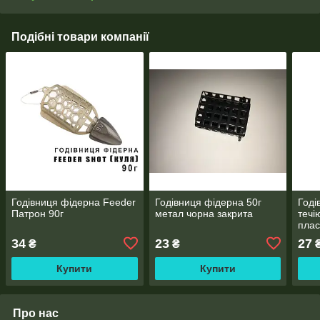
Подібні товари компанії
Годівниця фідерна Feeder
Годівниця фідерна 50г
Годі
Патрон 90г
метал чорна закрита
течі
плас
34
23
27
₴
₴
Купити
Купити
Про нас