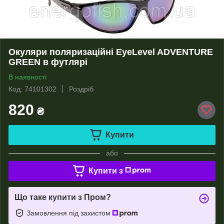
Окуляри поляризаційні EyeLevel ADVENTURE
GREEN в футлярі
В наявності
Код: 74101302
Роздріб
820
₴
Купити
або
Купити з
Що таке купити з Пром?
Замовлення під захистом