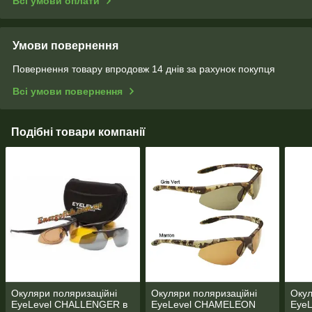
Всі умови оплати
Умови повернення
Повернення товару впродовж 14 днів за рахунок покупця
Всі умови повернення
Подібні товари компанії
Окуляри поляризаційні
Окуляри поляризаційні
Окул
EyeLevel CHALLENGER в
EyeLevel CHAMELEON
Eye