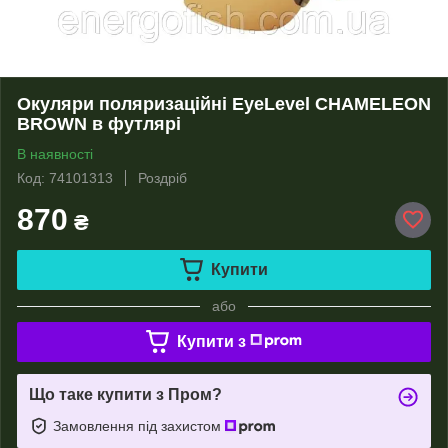
Окуляри поляризаційні EyeLevel CHAMELEON
BROWN в футлярі
В наявності
Код: 74101313
Роздріб
870
₴
Купити
або
Купити з
Що таке купити з Пром?
Замовлення під захистом