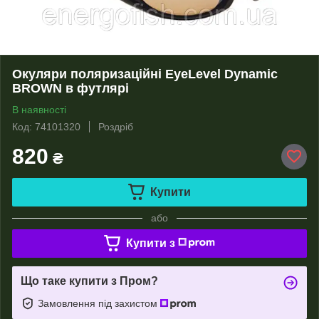
Окуляри поляризаційні EyeLevel Dynamic
BROWN в футлярі
В наявності
Код: 74101320
Роздріб
820
₴
Купити
або
Купити з
Що таке купити з Пром?
Замовлення під захистом