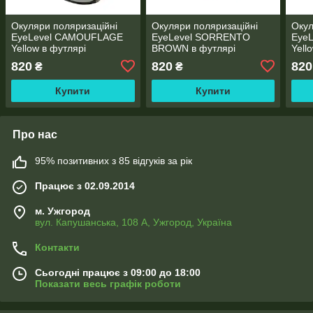
Окуляри поляризаційні
Окуляри поляризаційні
Окул
EyeLevel CAMOUFLAGE
EyeLevel SORRENTO
EyeL
Yellow в футлярі
BROWN в футлярі
Yell
820
820
820
₴
₴
Купити
Купити
Про нас
95% позитивних з 85 відгуків за рік
Працює з 02.09.2014
м. Ужгород
вул. Капушанська, 108 А, Ужгород, Україна
Контакти
Сьогодні працює з 09:00 до 18:00
Показати весь графік роботи