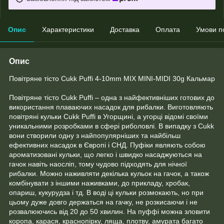
Опис
Характеристики
Доставка
Оплата
Умови п
Опис
Повітряне тісто Cukk Puffi 4-10mm MIX MINI-MIDI 30g Кальмар
Повітряне тісто Cukk Puffi – одна з найфективніших готових до
використання плаваючих насадок для рибалки. Виготовляють
повітряні кульки Cukk Puffi в Угорщині, а угорці відомі своїми
уникальними розробками в сфері риболовлі. В випадку з Cukk
вони створили одну з найпопулярніших та найбільш
ефективних насадок в Європі і СНД. Пуфіки являють собою
ароматизовані кульки, що легко і швидко насаджуються на
гачок навіть наосліп, тому чудово підходять для нічної
рибалки. Можно наживляти декілька кульок на гачок, а також
комбінувати з іншими наживками, до прикладу, хробак,
опариш, кукурудза і тд. В воді ці кульки розмокають, но при
цьому дуже довго держаться на гачку, не розкисаючи і не
розвалюючись від 20 до 50 хвилин. На пуффі можна зловити
коропа, карася, краснопірку, ляща, плотву, амурата багато