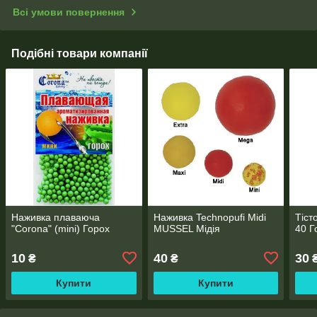
Всі умови повернення
Подібні товари компанії
Наживка плаваюча
Наживка Technopufi Midi
Тіст
"Corona" (mini) Горох
MUSSEL Мідія
40 Г
10
40
30
₴
₴
Купити
Купити