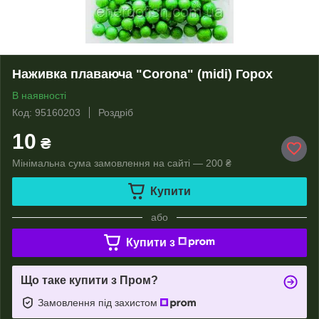
Наживка плаваюча "Corona" (midi) Горох
В наявності
Код: 95160203
Роздріб
10
₴
Мінімальна сума замовлення на сайті — 200 ₴
Купити
або
Купити з
Що таке купити з Пром?
Замовлення під захистом