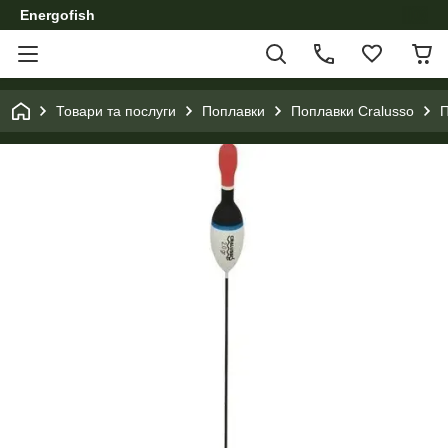
Energofish
Товари та послуги
Поплавки
Поплавки Cralusso
П