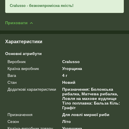
Cralusso - безкомпромісна якість!
Приховати
Характеристики
Основні атрибути
Виробник
Cralusso
Країна виробник
Угорщина
Вага
4 г
Стан
Новий
Додаткові характеристики
Призначення: Болонська
рибалка, Матчева рибалка,
Ловля на махове вудлище
Тіло поплавка: Бальза Кіль:
Графіт
Призначення
Для ловлі мирної риби
Сезон
Літо
Країна-виробник товару
Угорщина