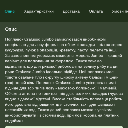
Опис
Характеристики
Доставка
Оплата
Умови п
Опис
Поплавок Cralusso Jumbo замислювався виробником
спеціально для лову форелі на об'ємні насадки – кілька зерен
кукурудзи, пучок з опаришів, креветку, пасту, пелети та інші.
За запевненням угорських експертів, модель Jumbo – кращий
варіант для полювання за фореллю. Також хочемо
відзначити, що для річкової риболовлі на велику рибу на дні
річки Cralusso Jumbo ідеально підійде. Цей поплавок має
товсте овальне тіло і округлу широку антену бальзы і міцний
графітовий кіль. Поплавок Cralusso Jumbo універсальним і
підійде для всіх типів лову - маховою болонської і матчевій.
Об'ємна антена не топиться під дією великих насадок і чудова
видно з далекої відстані. Висока стабільність поплавця робить
його ідеально відповідним для стоячих, так і для швидких і
неспокійних вод. Також даний поплавок можна з успіхом
використовувати і в стоячій воді, при лові коропа на платних
водоймах.