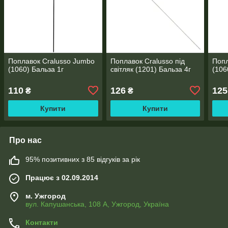
Поплавок Cralusso Jumbo
Поплавок Cralusso під
Попл
(1060) Бальза 1г
світляк (1201) Бальза 4г
(106
110
126
125
₴
₴
Купити
Купити
Про нас
95% позитивних з 85 відгуків за рік
Працює з 02.09.2014
м. Ужгород
вул. Капушанська, 108 А, Ужгород, Україна
Контакти