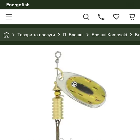
Energofish
Товари та послуги
R. Блешні
Блешні Kamasaki
Бл