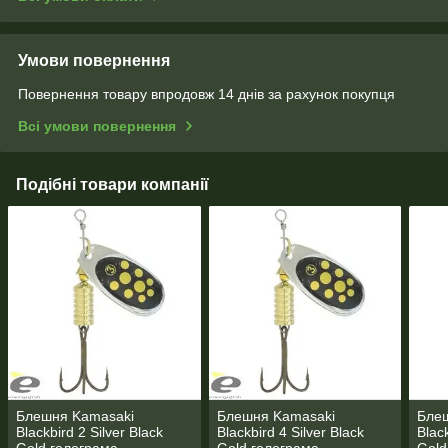
Умови повернення
Повернення товару впродовж 14 днів за рахунок покупця
Всі умови повернення
Подібні товари компанії
Блешня Kamasaki
Блешня Kamasaki
Бле
Blackbird 2 Silver Black
Blackbird 4 Silver Black
Black
Gold голограма
Gold голограма
Gold