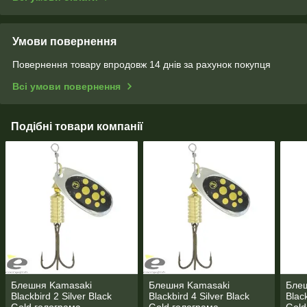
Умови повернення
Повернення товару впродовж 14 днів за рахунок покупця
Всі умови повернення
Подібні товари компанії
Блешня Kamasaki
Блешня Kamasaki
Бле
Blackbird 2 Silver Black
Blackbird 4 Silver Black
Black
Gold голограма
Gold голограма
Gold