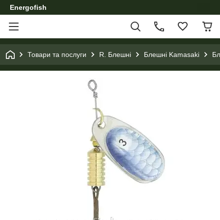
Energofish
Товари та послуги
R. Блешні
Блешні Kamasaki
Бл