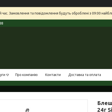
й час. Замовлення та повідомлення будуть оброблені з 09:00 найбли
88
уги
Про компанію
Контакти
Доставка та оплата
Блеш
24г S