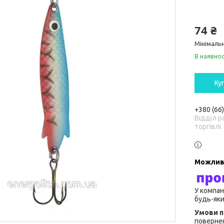
74 ₴
Мінімальн
В наявнос
Ку
+380 (66
Відділ р
торгівлі
У компан
будь-яки
повернен