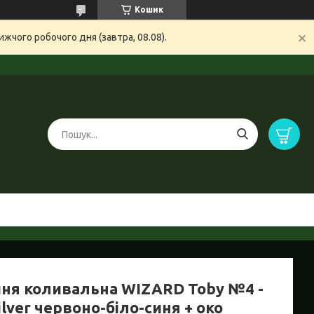
Кошик
жчого робочого дня (завтра, 08.08).
ня коливальна WIZARD Toby №4 -
ilver червоно-біло-синя + око