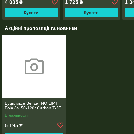
4 085
1 725
1 3
₴
₴
Купити
Купити
Акційні пропозиції та новинки
Вудилище Benzar NO LIMIT
Pole 8м 50-120г Carbon T-37
В наявності
5 195
₴