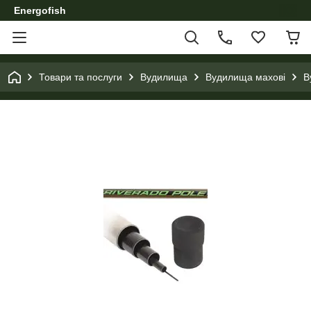
Energofish
Товари та послуги
Вудилища
Вудилища махові
В