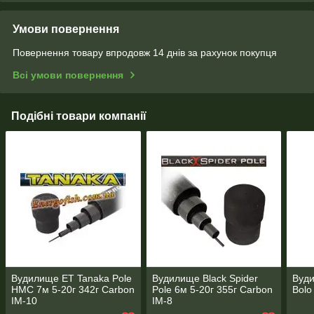
Умови повернення
Повернення товару впродовж 14 днів за рахунок покупця
Всі умови повернення
Подібні товари компанії
Вудилище ET Tanaka Pole
Вудилище Black Spider
Вуди
HMC 7м 5-20г 342г Carbon
Pole 6м 5-20г 355г Carbon
Bolo
IM-10
IM-8