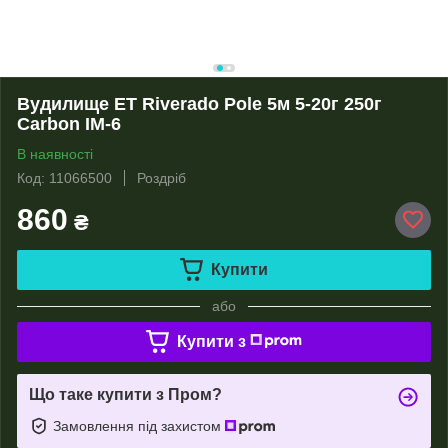
Вудилище ET Riverado Pole 5м 5-20г 250г
Carbon IM-6
В наявності
Код: 11066500
Роздріб
860
₴
Купити
або
Купити з
Що таке купити з Пром?
Замовлення під захистом