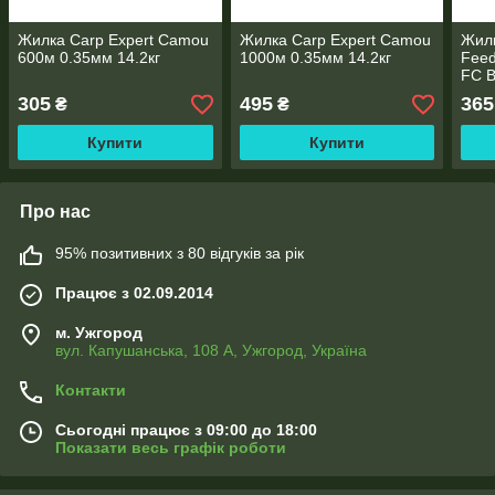
Жилка Carp Expert Camou
Жилка Carp Expert Camou
Жилк
600м 0.35мм 14.2кг
1000м 0.35мм 14.2кг
Feed
FC B
(209
305
495
365
₴
₴
Купити
Купити
Про нас
95% позитивних з 80 відгуків за рік
Працює з 02.09.2014
м. Ужгород
вул. Капушанська, 108 А, Ужгород, Україна
Контакти
Сьогодні працює з 09:00 до 18:00
Показати весь графік роботи