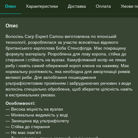
Опис
Характеристики
Доставка
Оплата
Умови п
Опис
Волосінь Carp Expert Camou виготовлена по японській
технології, розроблялася за участю всесвітньо відомого
британського карполова Боба Стенсфілда. Має покращену
формулу матеріалу. Розроблена для лову коропа, стійка до
стирання і стійкість на вузлах. Камуфляжний колір не лякає
рибу і навіть самий обережний короп клюне на наживку. Має
нормальну розтяжність, яка необхідна для амортизації ривків
великої риби. Для запобігання пошкодження
ультрафіолетовим промінням і забруднюючих речовин з води
волосінь спеціально оброблена, щоб зберегти цілісність навіть
в екстремальних умовах.
Особливості:
— Висока міцність на вузлах
— Мінімальна видимість у воді
— Захищена від ультрафіолету
— Стійка до стирання
— Не має пам'яті