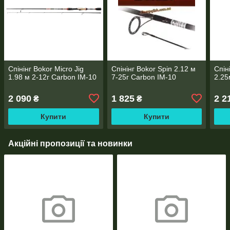
Спінінг Bokor Micro Jig
Спінінг Bokor Spin 2.12 м
Спін
1.98 м 2-12г Carbon IM-10
7-25г Carbon IM-10
2.25
2 090
1 825
2 2
₴
₴
Купити
Купити
Акційні пропозиції та новинки