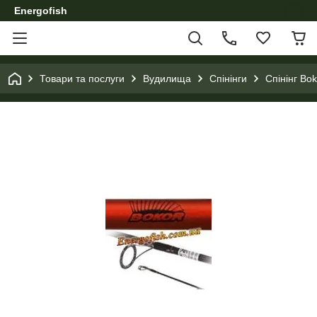
Energofish
Товари та послуги
Вудилища
Спінінги
Спінінг Bo